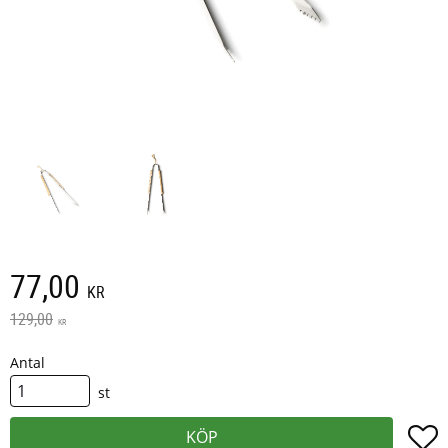
Nedsatt pris:
77,00
KR
Ordinarie pris:
129,00
KR
Antal
st
L
KÖP