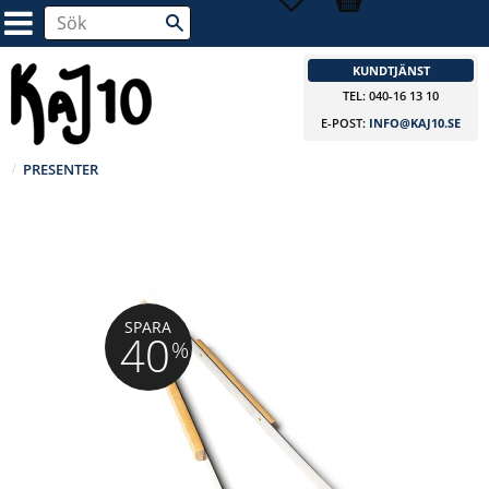
KUNDTJÄNST
TEL: 040-16 13 10
E-POST:
INFO@KAJ10.SE
PRESENTER
SPARA
40
%