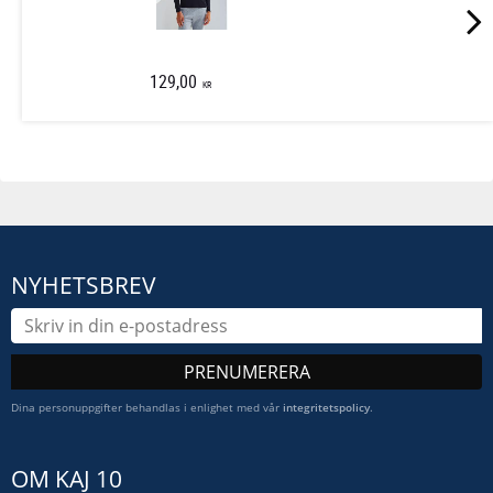
129,00
KR
NYHETSBREV
PRENUMERERA
Dina personuppgifter behandlas i enlighet med vår
integritetspolicy
.
OM KAJ 10