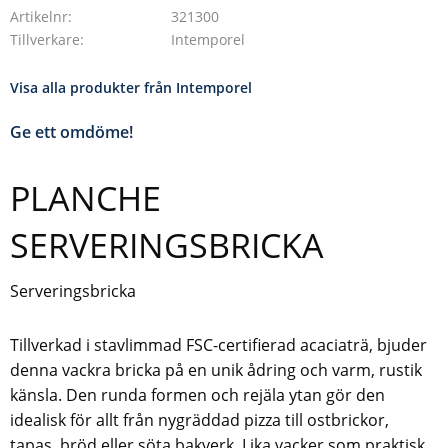
Artikelnr
321300
Tillverkare
Intemporel
Visa alla produkter från Intemporel
Ge ett omdöme!
PLANCHE
SERVERINGSBRICKA
Serveringsbricka
Tillverkad i stavlimmad FSC-certifierad acaciaträ, bjuder
denna vackra bricka på en unik ådring och varm, rustik
känsla. Den runda formen och rejäla ytan gör den
idealisk för allt från nygräddad pizza till ostbrickor,
tapas, bröd eller söta bakverk. Lika vacker som praktisk