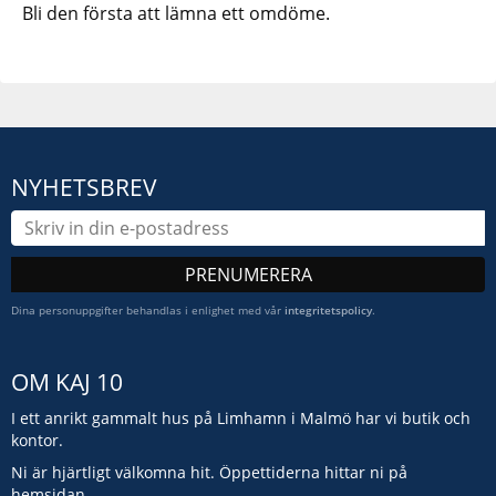
Bli den första att lämna ett omdöme.
NYHETSBREV
PRENUMERERA
Dina personuppgifter behandlas i enlighet med vår
integritetspolicy
.
OM KAJ 10
I ett anrikt gammalt hus på Limhamn i Malmö har vi butik och
kontor.
Ni är hjärtligt välkomna hit. Öppettiderna hittar ni på
hemsidan.