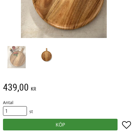
439,00
KR
Antal
st
L
KÖP