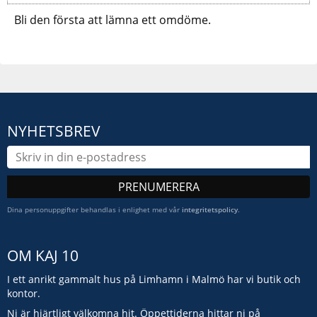
Bli den första att lämna ett omdöme.
NYHETSBREV
PRENUMERERA
Dina personuppgifter behandlas i enlighet med vår
integritetspolicy
.
OM KAJ 10
I ett anrikt gammalt hus på Limhamn i Malmö har vi butik och
kontor.
Ni är hjärtligt välkomna hit. Öppettiderna hittar ni på