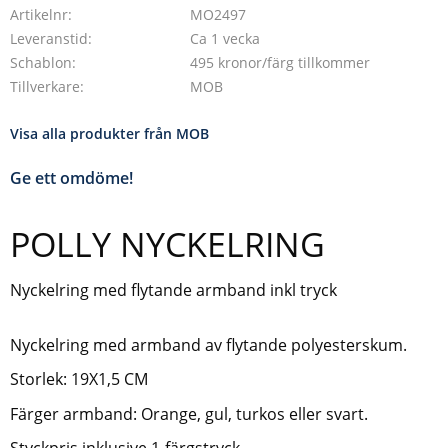
Artikelnr
MO2497
Leveranstid
Ca 1 vecka
Schablon
495 kronor/färg tillkommer
Tillverkare
MOB
Visa alla produkter från MOB
Ge ett omdöme!
POLLY NYCKELRING
Nyckelring med flytande armband inkl tryck
Nyckelring med armband av flytande polyesterskum.
Storlek: 19X1,5 CM
Färger armband: Orange, gul, turkos eller svart.