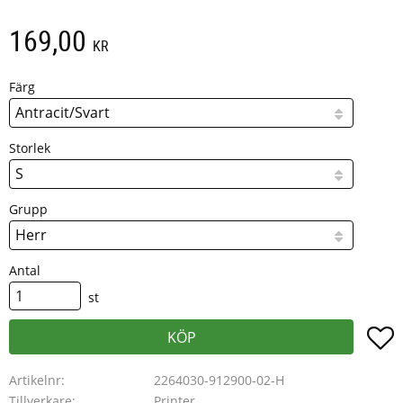
169,00
KR
Färg
Storlek
Grupp
Antal
st
L
KÖP
Artikelnr
2264030-912900-02-H
Tillverkare
Printer