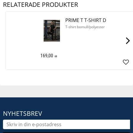
RELATERADE PRODUKTER
PRIME T T-SHIRT D
T-shirt bomull/polyester
169,00
KR
Läg
NYHETSBREV