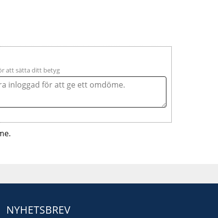
ör att sätta ditt betyg
me.
NYHETSBREV