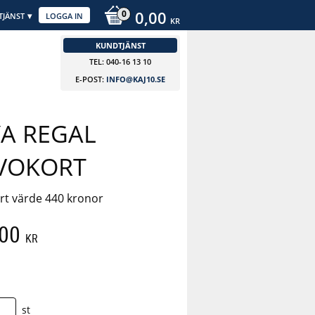
0,00
TJÄNST
LOGGA IN
KR
KUNDTJÄNST
TEL: 040-16 13 10
E-POST:
INFO@KAJ10.SE
YA REGAL
VOKORT
rt värde 440 kronor
att pris:
,00
KR
 pris:
st