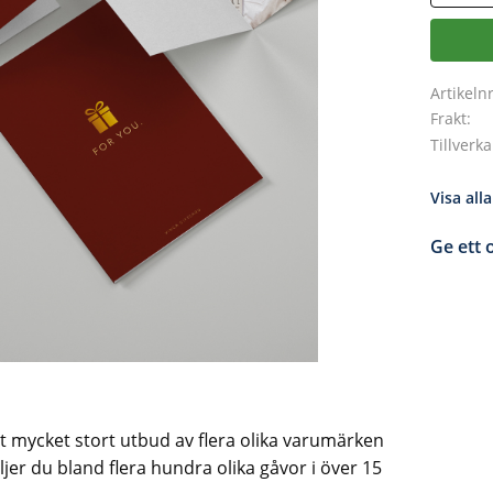
Artikeln
Frakt
Tillverk
Visa all
Ge ett
 mycket stort utbud av flera olika varumärken
er du bland flera hundra olika gåvor i över 15