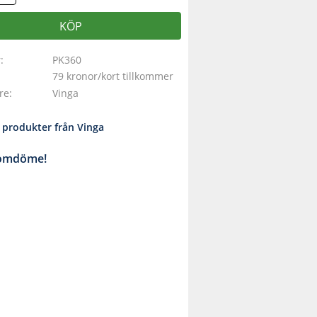
KÖP
r
PK360
79 kronor/kort tillkommer
are
Vinga
a produkter från Vinga
 omdöme!