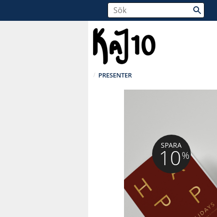
PRESENTER
SPARA
10
%