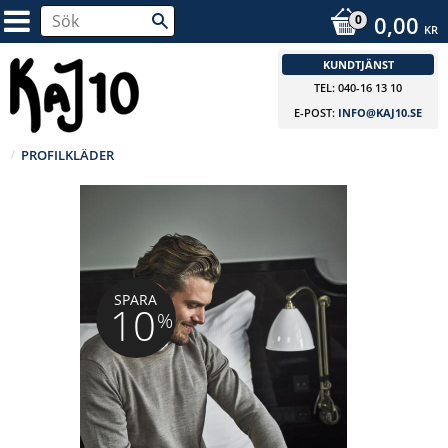
0,00
KR
KUNDTJÄNST
TEL: 040-16 13 10
E-POST:
INFO@KAJ10.SE
PROFILKLÄDER
SPARA
10
%