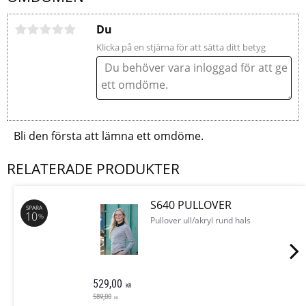
Du
Klicka på en stjärna för att sätta ditt betyg
Bli den första att lämna ett omdöme.
RELATERADE PRODUKTER
S640 PULLOVER
SPARA
10
%
Pullover ull/akryl rund hals
529,00
KR
589,00
KR