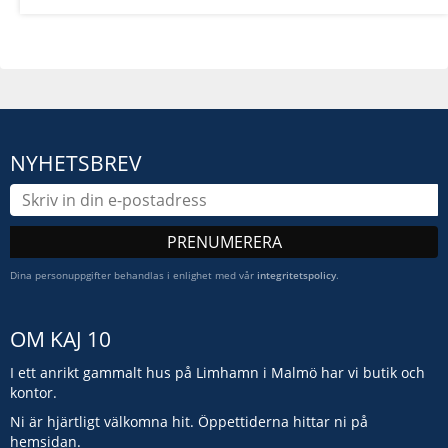
NYHETSBREV
PRENUMERERA
Dina personuppgifter behandlas i enlighet med vår
integritetspolicy
.
OM KAJ 10
I ett anrikt gammalt hus på Limhamn i Malmö har vi butik och
kontor.
Ni är hjärtligt välkomna hit. Öppettiderna hittar ni på
hemsidan.