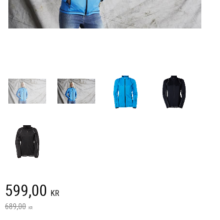
Nedsatt pris:
599,00
KR
Ordinarie pris:
689,00
KR