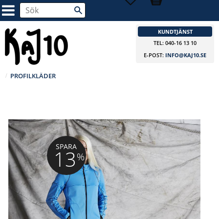
KUNDTJÄNST
TEL: 040-16 13 10
E-POST:
INFO@KAJ10.SE
PROFILKLÄDER
SPARA
13
%