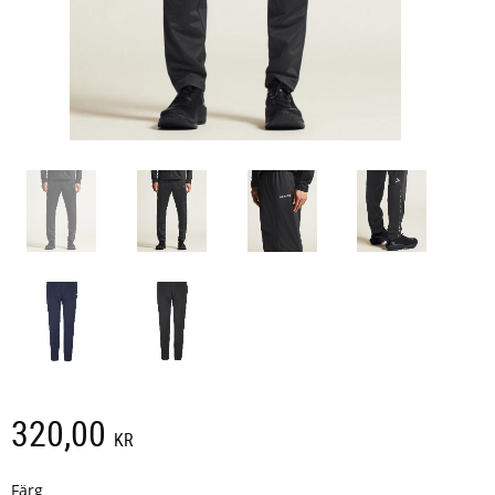
320,00
KR
Färg