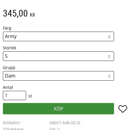
345,00
KR
Färg
Storlek
Grupp
Antal
st
L
KÖP
Artikelnr
04021-648-02-D
Tillverkare
Sol´s