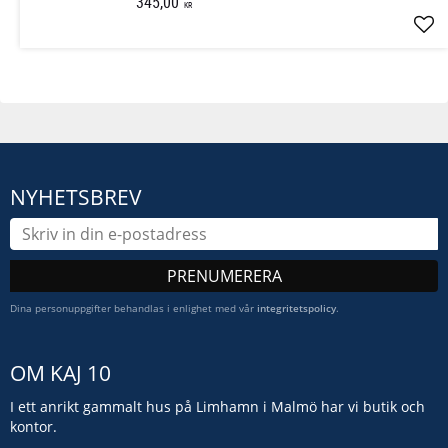
345,00
KR
Läg
NYHETSBREV
PRENUMERERA
Dina personuppgifter behandlas i enlighet med vår
integritetspolicy
.
OM KAJ 10
I ett anrikt gammalt hus på Limhamn i Malmö har vi butik och
kontor.