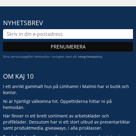
NYHETSBREV
PRENUMERERA
Dina personuppgifter behandlas i enlighet med vår
integritetspolicy
.
OM KAJ 10
I ett anrikt gammalt hus på Limhamn i Malmö har vi butik och
kontor.
Ni är hjärtligt välkomna hit. Öppettiderna hittar ni på
hemsidan.
Här finner ni ett brett sortiment av arbetskläder och
profilkläder. Dessutom har vi ett stort utbud av presentartiklar
samt produktmedia, giveaways, i alla prisklasser.