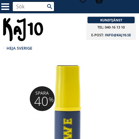
KUNDTJÄNST
TEL: 040-16 13 10
E-POST:
INFO@KAJ10.SE
HEJA SVERIGE
SPARA
40
%