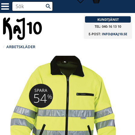
KUNDTJÄNST
TEL: 040-16 13 10
E-POST:
INFO@KAJ10.SE
ARBETSKLÄDER
SPARA
54
%