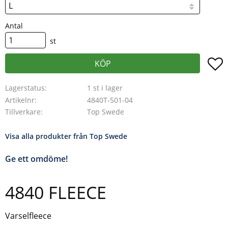
Antal
st
L
KÖP
Lagerstatus
1 st i lager
Artikelnr
4840T-501-04
Tillverkare
Top Swede
Visa alla produkter från Top Swede
Ge ett omdöme!
4840 FLEECE
Varselfleece