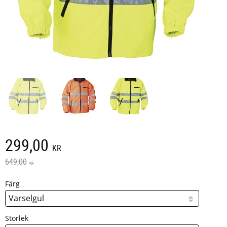
Nedsatt pris:
299,00
KR
Ordinarie pris:
649,00
KR
Färg
Storlek