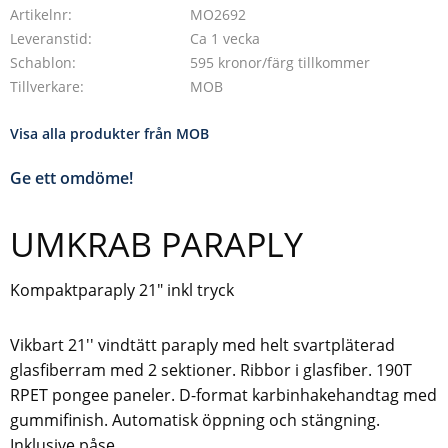
Artikelnr
MO2692
Leveranstid
Ca 1 vecka
Schablon
595 kronor/färg tillkommer
Tillverkare
MOB
Visa alla produkter från MOB
Ge ett omdöme!
UMKRAB PARAPLY
Kompaktparaply 21" inkl tryck
Vikbart 21'' vindtätt paraply med helt svartpläterad
glasfiberram med 2 sektioner. Ribbor i glasfiber. 190T
RPET pongee paneler. D-format karbinhakehandtag med
gummifinish. Automatisk öppning och stängning.
Inklusive påse.