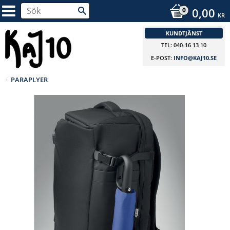
0,00
KR
KUNDTJÄNST
TEL: 040-16 13 10
E-POST:
INFO@KAJ10.SE
PARAPLYER