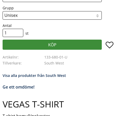
Grupp
Antal
st
L
KÖP
Artikelnr
133-680-01-U
Tillverkare
South West
Visa alla produkter från South West
Ge ett omdöme!
VEGAS T-SHIRT
T-shirt bomull/polyester