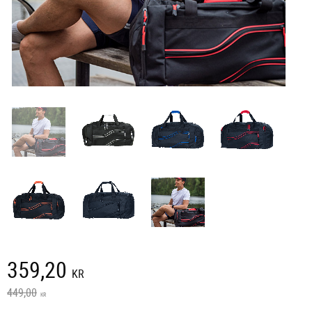
Nedsatt pris:
359,20
KR
Ordinarie pris:
449,00
KR