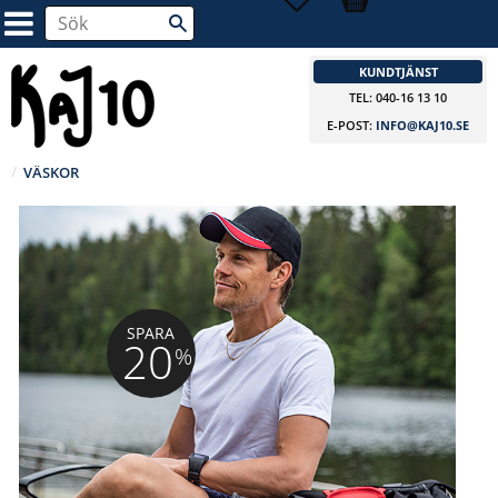
KUNDTJÄNST
TEL: 040-16 13 10
E-POST:
INFO@KAJ10.SE
VÄSKOR
SPARA
20
%