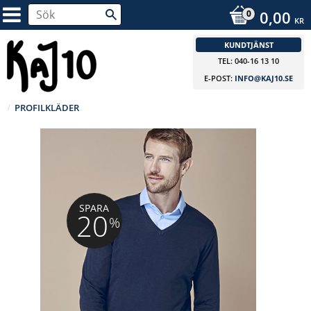
0,00
KR
KUNDTJÄNST
TEL: 040-16 13 10
E-POST:
INFO@KAJ10.SE
PROFILKLÄDER
SPARA
20
%