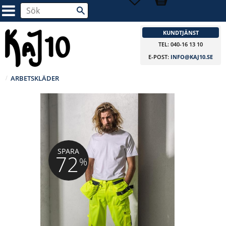
KUNDTJÄNST
TEL: 040-16 13 10
E-POST:
INFO@KAJ10.SE
ARBETSKLÄDER
SPARA
72
%