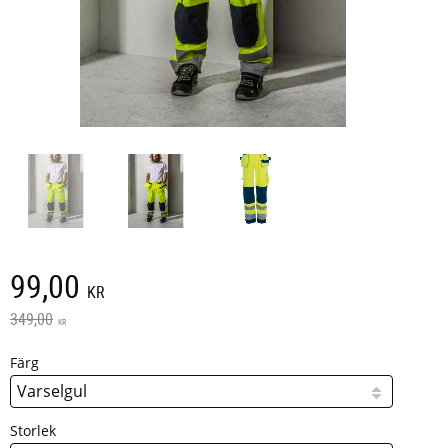
Nedsatt pris:
99,00
KR
Ordinarie pris:
349,00
KR
Färg
Storlek