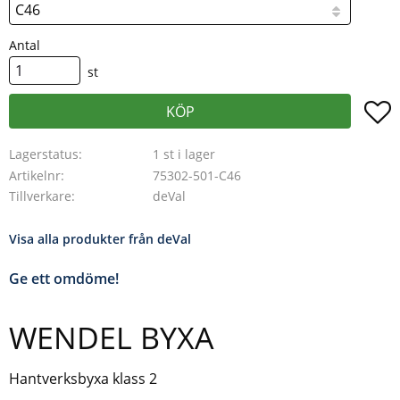
Antal
st
L
KÖP
Lagerstatus
1 st i lager
Artikelnr
75302-501-C46
Tillverkare
deVal
Visa alla produkter från deVal
Ge ett omdöme!
WENDEL BYXA
Hantverksbyxa klass 2