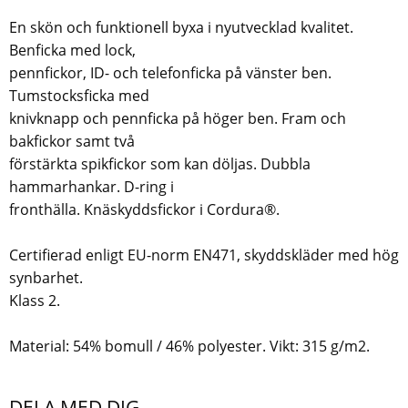
En skön och funktionell byxa i nyutvecklad kvalitet.
Benficka med lock,
pennfickor, ID- och telefonficka på vänster ben.
Tumstocksficka med
knivknapp och pennficka på höger ben. Fram och
bakfickor samt två
förstärkta spikfickor som kan döljas. Dubbla
hammarhankar. D-ring i
fronthälla. Knäskyddsfickor i Cordura®.
Certifierad enligt EU-norm EN471, skyddskläder med hög
synbarhet.
Klass 2.
Material: 54% bomull / 46% polyester. Vikt: 315 g/m2.
DELA MED DIG