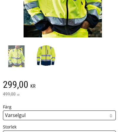
Nedsatt pris:
299,00
KR
Ordinarie pris:
499,00
KR
Färg
Storlek