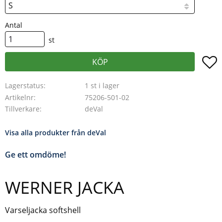
Antal
st
L
KÖP
Lagerstatus
1 st i lager
Artikelnr
75206-501-02
Tillverkare
deVal
Visa alla produkter från deVal
Ge ett omdöme!
WERNER JACKA
Varseljacka softshell