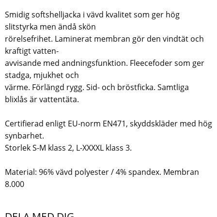
Smidig softshelljacka i vävd kvalitet som ger hög
slitstyrka men ändå skön
rörelsefrihet. Laminerat membran gör den vindtät och
kraftigt vatten-
avvisande med andningsfunktion. Fleecefoder som ger
stadga, mjukhet och
värme. Förlängd rygg. Sid- och bröstficka. Samtliga
blixlås är vattentäta.
Certifierad enligt EU-norm EN471, skyddskläder med hög
synbarhet.
Storlek S-M klass 2, L-XXXXL klass 3.
Material: 96% vävd polyester / 4% spandex. Membran
8.000
DELA MED DIG