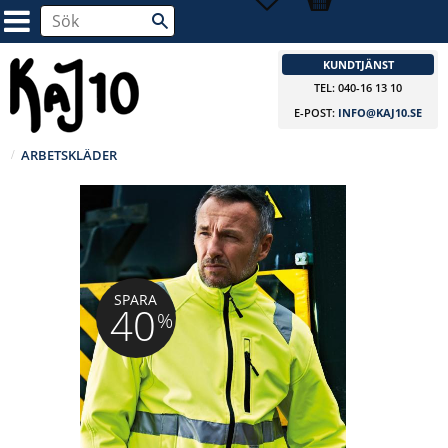
KUNDTJÄNST
TEL: 040-16 13 10
E-POST:
INFO@KAJ10.SE
ARBETSKLÄDER
SPARA
40
%