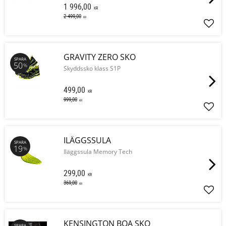
1 996,00
KR
2 499,00
KR
Lägg 
GRAVITY ZERO SKO
SPARA
50
%
Skyddssko klass S1P
499,00
KR
999,00
KR
Lägg 
ILÄGGSSULA
SPARA
19
%
Iläggssula Memory Tech
299,00
KR
369,00
KR
Lägg 
KENSINGTON BOA SKO
SPARA