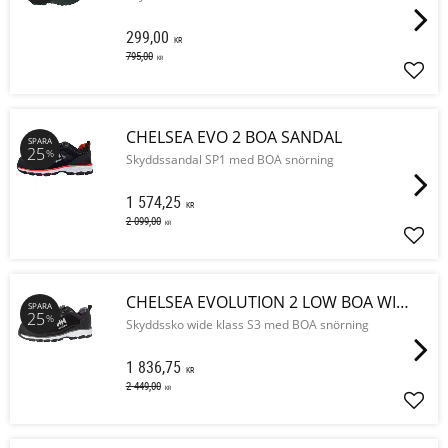
299,00
KR
795,00
KR
Lägg 
CHELSEA EVO 2 BOA SANDAL
SPARA
25
%
Skyddssandal SP1 med BOA snörning
1 574,25
KR
2 099,00
KR
Lägg 
CHELSEA EVOLUTION 2 LOW BOA WIDE SKO
SPARA
25
%
Skyddssko wide klass S3 med BOA snörning
1 836,75
KR
2 449,00
KR
Lägg 