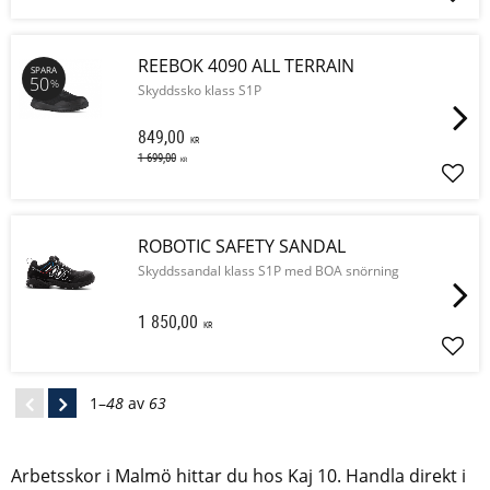
Lägg 
REEBOK 4090 ALL TERRAIN
SPARA
50
%
Skyddssko klass S1P
849,00
KR
1 699,00
KR
Lägg 
ROBOTIC SAFETY SANDAL
Skyddssandal klass S1P med BOA snörning
1 850,00
KR
Lägg 
1–
48
av
63
Arbetsskor i Malmö hittar du hos Kaj 10. Handla direkt i