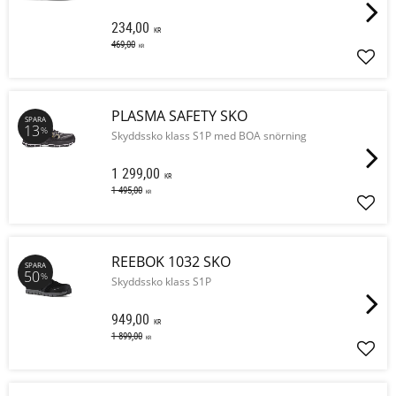
234,00
KR
469,00
KR
Lägg 
PLASMA SAFETY SKO
SPARA
13
%
Skyddssko klass S1P med BOA snörning
1 299,00
KR
1 495,00
KR
Lägg 
REEBOK 1032 SKO
SPARA
50
%
Skyddssko klass S1P
949,00
KR
1 899,00
KR
Lägg 