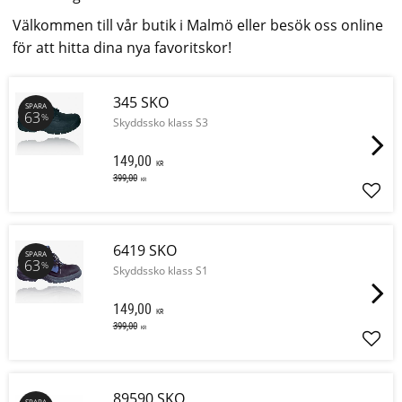
Välkommen till vår butik i Malmö eller besök oss online
för att hitta dina nya favoritskor!
345 SKO
SPARA
63
%
Skyddssko klass S3
149,00
KR
399,00
KR
Lägg 
6419 SKO
SPARA
63
%
Skyddssko klass S1
149,00
KR
399,00
KR
Lägg 
89590 SKO
SPARA