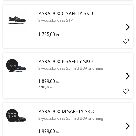
PARADOX C SAFETY SKO
Skyddssko klass S1P
1 795,00
KR
Lägg 
PARADOX E SAFETY SKO
SPARA
24
%
Skyddssko klass S3 med BOA snörning
1 899,00
KR
2 485,00
KR
Lägg 
PARADOX M SAFETY SKO
SPARA
17
%
Skyddssko klass S3 med BOA snörning
1 999,00
KR