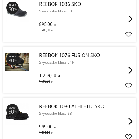
REEBOK 1036 SKO
SPARA
50
%
Skyddssko klass S3
895,00
KR
1 790,00
KR
Lägg 
REEBOK 1076 FUSION SKO
SPARA
30
%
Skyddssko klass S1P
1 259,00
KR
1 799,00
KR
Lägg 
REEBOK 1080 ATHLETIC SKO
SPARA
50
%
Skyddssko klass S3
999,00
KR
1 999,00
KR