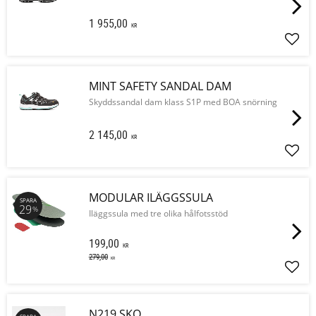
1 955,00
KR
Lägg 
MINT SAFETY SANDAL DAM
Skyddssandal dam klass S1P med BOA snörning
2 145,00
KR
Lägg 
MODULAR ILÄGGSSULA
SPARA
29
%
Iläggssula med tre olika hålfotsstöd
199,00
KR
279,00
KR
Lägg 
N219 SKO