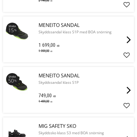
2 149,00
KR
Lägg 
MENEITO SANDAL
SPARA
15
%
Skyddssandal klass S1P med BOA snörning
1 699,00
KR
1 999,00
KR
Lägg 
MENEITO SANDAL
SPARA
50
%
Skyddssandal klass S1P
749,00
KR
1 499,00
KR
Lägg 
MIG SAFETY SKO
Skyddssko klass S3 med BOA snörning