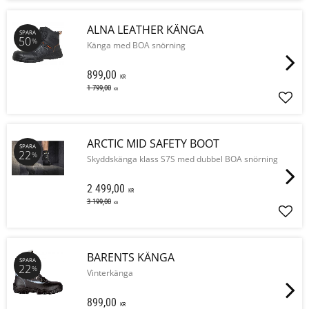
ALNA LEATHER KÄNGA
SPARA
50
%
Känga med BOA snörning
899,00
KR
1 799,00
KR
Lägg 
ARCTIC MID SAFETY BOOT
SPARA
22
%
Skyddskänga klass S7S med dubbel BOA snörning
2 499,00
KR
3 199,00
KR
Lägg 
BARENTS KÄNGA
SPARA
22
%
Vinterkänga
899,00
KR