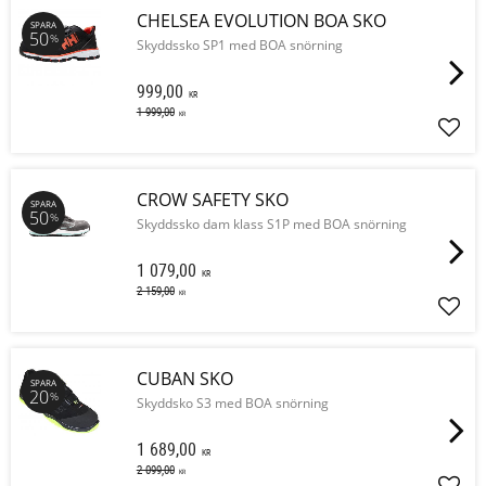
CHELSEA EVOLUTION BOA SKO
SPARA
50
%
Skyddssko SP1 med BOA snörning
999,00
KR
1 999,00
KR
Lägg 
CROW SAFETY SKO
SPARA
50
%
Skyddssko dam klass S1P med BOA snörning
1 079,00
KR
2 159,00
KR
Lägg 
CUBAN SKO
SPARA
20
%
Skyddsko S3 med BOA snörning
1 689,00
KR
2 099,00
KR