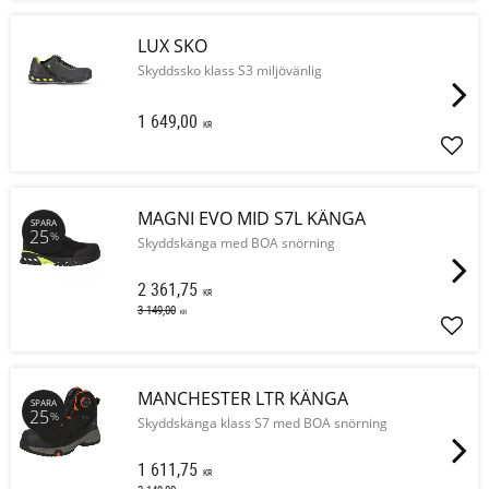
LUX SKO
Skyddssko klass S3 miljövänlig
1 649,00
KR
Lägg 
MAGNI EVO MID S7L KÄNGA
SPARA
25
%
Skyddskänga med BOA snörning
2 361,75
KR
3 149,00
KR
Lägg 
MANCHESTER LTR KÄNGA
SPARA
25
%
Skyddskänga klass S7 med BOA snörning
1 611,75
KR