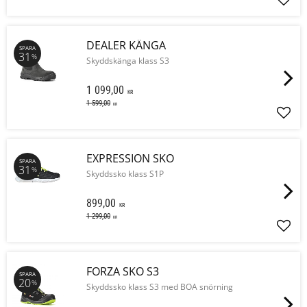
Lägg 
DEALER KÄNGA
SPARA
31
%
Skyddskänga klass S3
1 099,00
KR
1 599,00
KR
Lägg 
EXPRESSION SKO
SPARA
31
%
Skyddssko klass S1P
899,00
KR
1 299,00
KR
Lägg 
FORZA SKO S3
SPARA
20
%
Skyddssko klass S3 med BOA snörning