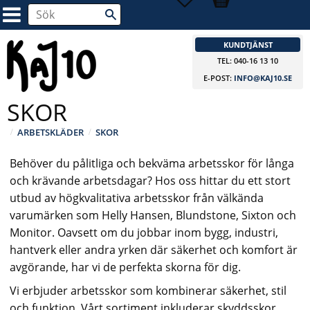
KUNDTJÄNST
TEL: 040-16 13 10
E-POST:
INFO@KAJ10.SE
SKOR
ARBETSKLÄDER
SKOR
Behöver du pålitliga och bekväma arbetsskor för långa
och krävande arbetsdagar? Hos oss hittar du ett stort
utbud av högkvalitativa arbetsskor från välkända
varumärken som Helly Hansen, Blundstone, Sixton och
Monitor. Oavsett om du jobbar inom bygg, industri,
hantverk eller andra yrken där säkerhet och komfort är
avgörande, har vi de perfekta skorna för dig.
Vi erbjuder arbetsskor som kombinerar säkerhet, stil
och funktion. Vårt sortiment inkluderar skyddsskor,