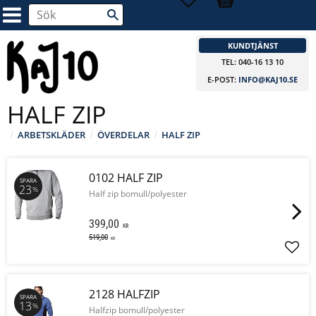
KUNDTJÄNST
TEL: 040-16 13 10
E-POST:
INFO@KAJ10.SE
HALF ZIP
ARBETSKLÄDER
ÖVERDELAR
HALF ZIP
0102 HALF ZIP
SPARA
23
%
Half zip bomull/polyester
399,00
KR
519,00
KR
Lägg 
2128 HALFZIP
SPARA
13
%
Halfzip bomull/polyester