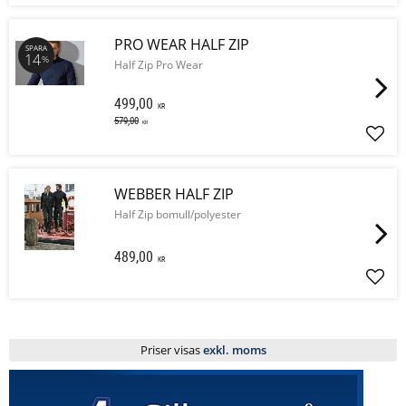
PRO WEAR HALF ZIP
SPARA
14
%
Half Zip Pro Wear
499,00
KR
579,00
KR
Lägg 
WEBBER HALF ZIP
Half Zip bomull/polyester
489,00
KR
Lägg 
Priser visas
exkl. moms