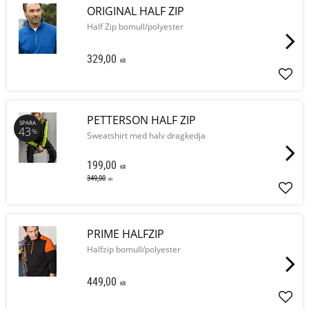
ORIGINAL HALF ZIP
Half Zip bomull/polyester
329,00
KR
Lägg 
PETTERSON HALF ZIP
SPARA
43
%
Sweatshirt med halv dragkedja
199,00
KR
349,00
KR
Lägg 
PRIME HALFZIP
Halfzip bomull/polyester
449,00
KR
Lägg 