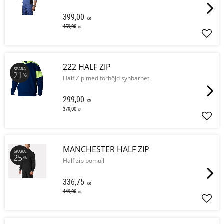
399,00
KR
459,00
KR
Lägg 
222 HALF ZIP
SPARA
21
%
Half Zip med förhöjd synbarhet
299,00
KR
379,00
KR
Lägg 
MANCHESTER HALF ZIP
SPARA
25
%
Half zip bomull
336,75
KR
449,00
KR
Lägg 