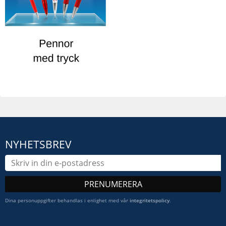
NYHETSBREV
PRENUMERERA
Dina personuppgifter behandlas i enlighet med vår
integritetspolicy
.