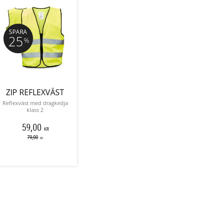
SPARA
25
%
ZIP REFLEXVÄST
Reflexväst med dragkedja
klass 2
59,00
KR
79,00
KR