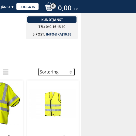
0,00
JÄNST
LOGGA IN
KR
KUNDTJÄNST
TEL: 040-16 13 10
E-POST:
INFO@KAJ10.SE