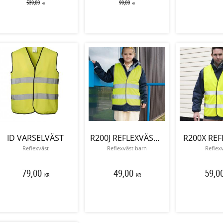
539,00
99,00
KR
KR
ID VARSELVÄST
R200J REFLEXVÄST BARN
R200X REF
Reflexväst
Reflexväst barn
Reflex
79,00
49,00
59,0
KR
KR