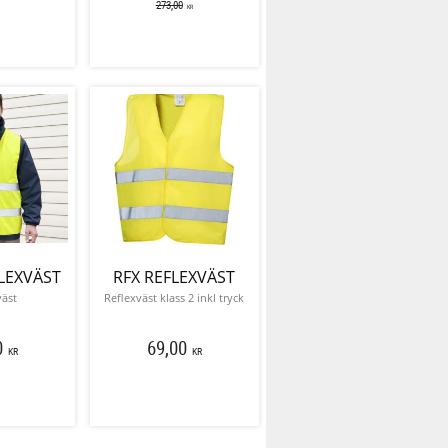
273,00
KR
LEXVÄST
RFX REFLEXVÄST
väst
Reflexväst klass 2 inkl tryck
0
69,00
KR
KR