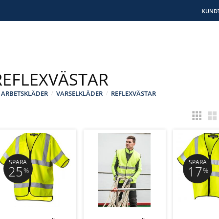
KUNDT
REFLEXVÄSTAR
ARBETSKLÄDER
VARSELKLÄDER
REFLEXVÄSTAR
SPARA
SPARA
25
17
%
%