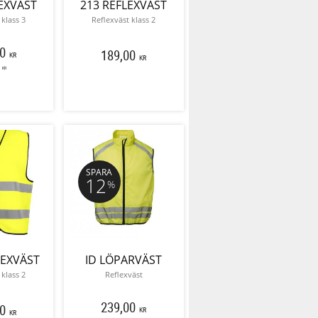
EXVÄST
213 REFLEXVÄST
 klass 3
Reflexväst klass 2
0
189,00
KR
KR
KR
SPARA
12
%
LEXVÄST
ID LÖPARVÄST
 klass 2
Reflexväst
239,00
0
KR
KR