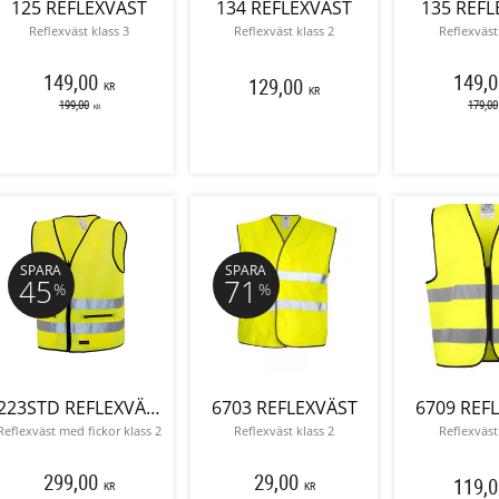
125 REFLEXVÄST
134 REFLEXVÄST
135 REFL
Reflexväst klass 3
Reflexväst klass 2
Reflexväst
149,00
149,0
129,00
KR
KR
199,00
179,00
KR
SPARA
SPARA
45
71
%
%
223STD REFLEXVÄST
6703 REFLEXVÄST
6709 REF
Reflexväst med fickor klass 2
Reflexväst klass 2
Reflexväst
299,00
29,00
119,0
KR
KR