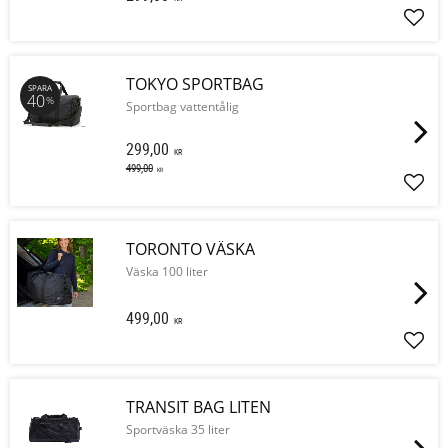
Lägg 
TOKYO SPORTBAG
SPARA
40
%
Sportbag vattentålig
299,00
KR
499,00
KR
Lägg 
TORONTO VÄSKA
Väska 100 liter
499,00
KR
Lägg 
TRANSIT BAG LITEN
Sportväska 35 liter