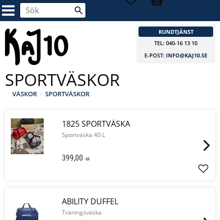
KUNDTJÄNST
TEL: 040-16 13 10
E-POST:
INFO@KAJ10.SE
SPORTVÄSKOR
VÄSKOR
SPORTVÄSKOR
1825 SPORTVÄSKA
Sportväska 40 L
399,00
KR
Lägg 
ABILITY DUFFEL
Träningsväska