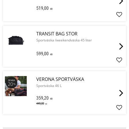
519,00
KR
Lägg 
TRANSIT BAG STOR
Sportväska /weekendväska 45 liter
599,00
KR
Lägg 
VERONA SPORTVÄSKA
SPARA
20
%
Sportväska 46 L
359,20
KR
449,00
KR
Lägg 