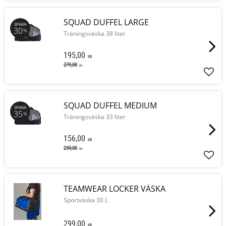
SQUAD DUFFEL LARGE
SPARA
30
%
Träningsväska 38 liter
195,00
KR
279,00
KR
Lägg 
SQUAD DUFFEL MEDIUM
SPARA
35
%
Träningsväska 33 liter
156,00
KR
239,00
KR
Lägg 
TEAMWEAR LOCKER VÄSKA
Sportväska 30 L
299,00
KR