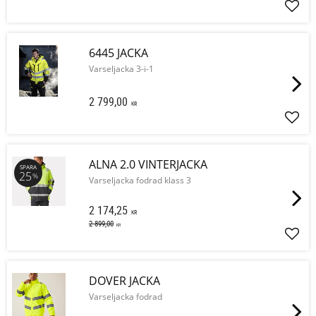
Lägg 
6445 JACKA
Varseljacka 3-i-1
2 799,00
KR
Lägg 
ALNA 2.0 VINTERJACKA
SPARA
25
%
Varseljacka fodrad klass 3
2 174,25
KR
2 899,00
KR
Lägg 
DOVER JACKA
Varseljacka fodrad