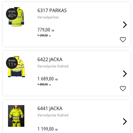
6317 PARKAS
SPARA
40
%
Varselparkas
779,00
KR
1 299,00
KR
Lägg 
6422 JACKA
SPARA
11
%
Varseljacka fodrad
1 689,00
KR
1 889,00
KR
Lägg 
6441 JACKA
Varseljacka fodrad
1 199,00
KR