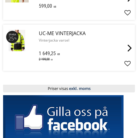
599,00
KR
Lägg 
UC-ME VINTERJACKA
SPARA
25
%
Vinterjacka varsel
1 649,25
KR
2 199,00
KR
Lägg 
Priser visas
exkl. moms