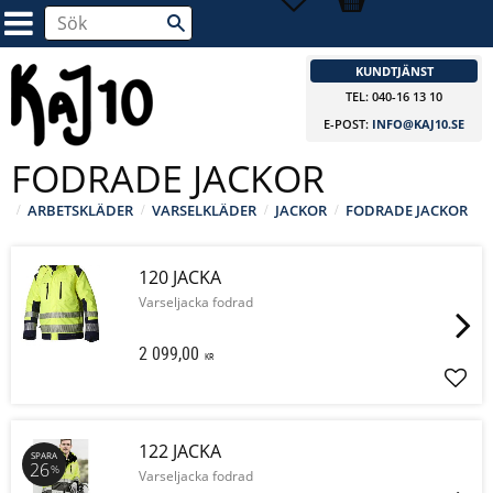
KUNDTJÄNST
TEL: 040-16 13 10
E-POST:
INFO@KAJ10.SE
FODRADE JACKOR
ARBETSKLÄDER
VARSELKLÄDER
JACKOR
FODRADE JACKOR
120 JACKA
Varseljacka fodrad
2 099,00
KR
Lägg 
122 JACKA
SPARA
26
%
Varseljacka fodrad