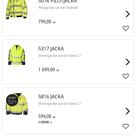
5016 PILOTJACKA
Pilotjacka varsel fodrad
799,00
KR
Lägg 
5317 JACKA
Vinterjacka varsel klass 3
1 049,00
KR
Lägg 
5816 JACKA
SPARA
52
%
Vinterjacka varsel klass 3
599,00
KR
1 239,00
KR
Lägg 