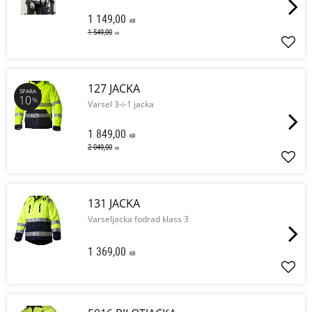
1 149,00
KR
1 549,00
KR
Lägg 
127 JACKA
SPARA
10
%
Varsel 3-i-1 jacka
1 849,00
KR
2 049,00
KR
Lägg 
131 JACKA
Varseljacka fodrad klass 3
1 369,00
KR
Lägg 