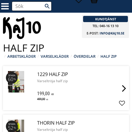
KUNDTJÄNST
TEL: 040-16 13 10
E-POST:
INFO@KAJ10.SE
HALF ZIP
ARBETSKLÄDER
VARSELKLÄDER
ÖVERDELAR
HALF ZIP
1229 HALF ZIP
SPARA
60
%
Varseltröja half zip
199,00
KR
499,00
KR
Lägg 
THORIN HALF ZIP
SPARA
52
%
Varseltröja half zip