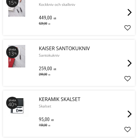
15
%
Kockkniv och skalkniv
449,00
KR
529,00
KR
Lägg 
KAISER SANTOKUKNIV
SPARA
13
%
Santokukniv
259,00
KR
299,00
KR
Lägg 
KERAMIK SKALSET
SPARA
40
%
Skalset
95,00
KR
159,00
KR
Lägg 