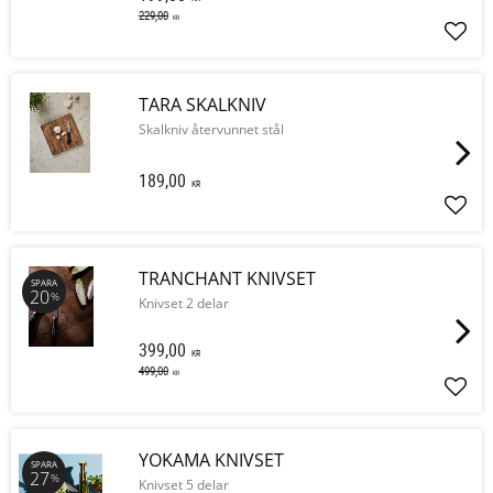
229,00
KR
Lägg 
TARA SKALKNIV
Skalkniv återvunnet stål
189,00
KR
Lägg 
TRANCHANT KNIVSET
SPARA
20
%
Knivset 2 delar
399,00
KR
499,00
KR
Lägg 
YOKAMA KNIVSET
SPARA
27
%
Knivset 5 delar