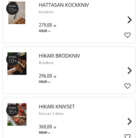
HATTASAN KOCKKNIV
SPARA
15
%
Kockkniv
279,00
KR
329,00
KR
Lägg 
HIKARI BRÖDKNIV
SPARA
10
%
Brödkniv
296,00
KR
330,00
KR
Lägg 
HIKARI KNIVSET
SPARA
35
%
Knivset 2 delar
360,00
KR
550,00
KR