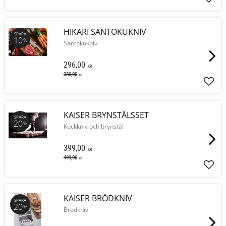
Lägg 
HIKARI SANTOKUKNIV
SPARA
10
%
Santokukniv
296,00
KR
330,00
KR
Lägg 
KAISER BRYNSTÅLSSET
SPARA
20
%
Kockkniv och brynstål
399,00
KR
499,00
KR
Lägg 
KAISER BRÖDKNIV
SPARA
20
%
Brödkniv