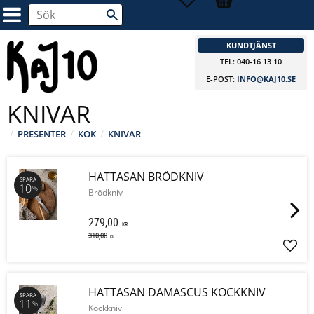
KUNDTJÄNST
TEL: 040-16 13 10
E-POST:
INFO@KAJ10.SE
KNIVAR
PRESENTER
KÖK
KNIVAR
HATTASAN BRÖDKNIV
SPARA
10
%
Brödkniv
279,00
KR
310,00
KR
Lägg 
HATTASAN DAMASCUS KOCKKNIV
SPARA
11
%
Kockkniv