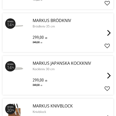
Lägg 
MARKUS BRÖDKNIV
SPARA
14
%
Brödkniv 35 cm
299,00
KR
349,00
KR
Lägg 
MARKUS JAPANSKA KOCKKNIV
SPARA
14
%
Kockkniv 30 cm
299,00
KR
349,00
KR
Lägg 
MARKUS KNIVBLOCK
SPARA
20
%
Knivblock