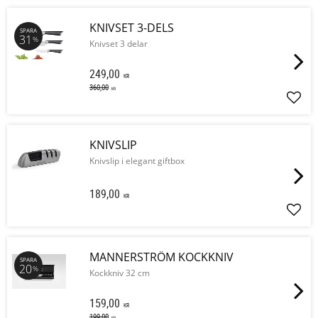
KNIVSET 3-DELS
SPARA
31
%
Knivset 3 delar
249,00
KR
360,00
KR
Lägg 
KNIVSLIP
Knivslip i elegant giftbox
189,00
KR
Lägg 
MANNERSTRÖM KOCKKNIV
SPARA
20
%
Kockkniv 32 cm
159,00
KR
199,00
KR