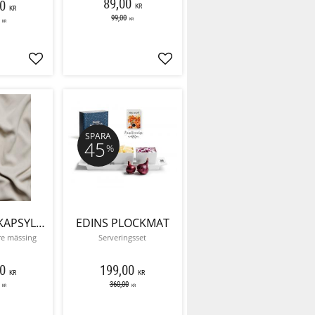
89,00
0
KR
KR
99,00
KR
KR
Lägg till i favoriter
Lägg till i favoriter
SPARA
45
%
DROPPEN KAPSYLÖPPNARE
EDINS PLOCKMAT
e mässing
Serveringsset
0
199,00
KR
KR
360,00
KR
KR