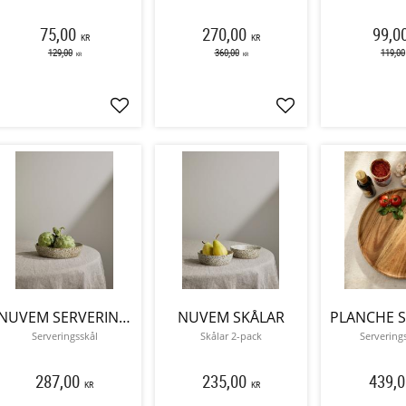
75,00
270,00
99,0
KR
KR
129,00
360,00
119,00
KR
KR
Lägg till i favoriter
Lägg till i favoriter
NUVEM SERVERINGSSKÅL
NUVEM SKÅLAR
Serveringsskål
Skålar 2-pack
Servering
287,00
235,00
439,0
KR
KR