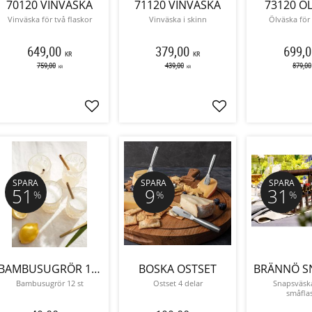
70120 VINVÄSKA
71120 VINVÄSKA
73120 Ö
Vinväska för två flaskor
Vinväska i skinn
Ölväska för 
649,00
379,00
699,0
KR
KR
759,00
439,00
879,00
KR
KR
Lägg till i favoriter
Lägg till i favoriter
SPARA
SPARA
SPARA
51
9
31
%
%
%
BAMBUSUGRÖR 12 ST
BOSKA OSTSET
Bambusugrör 12 st
Ostset 4 delar
Snapsväska
småfla