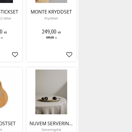
TICKSET
MONTE KRYDDSET
12 delar
Kryddset
0
249,00
KR
KR
289,00
KR
KR
Lägg till i favoriter
Lägg till i favoriter
OSTSET
NUVEM SERVERINGSFAT
et
Serveringsfat