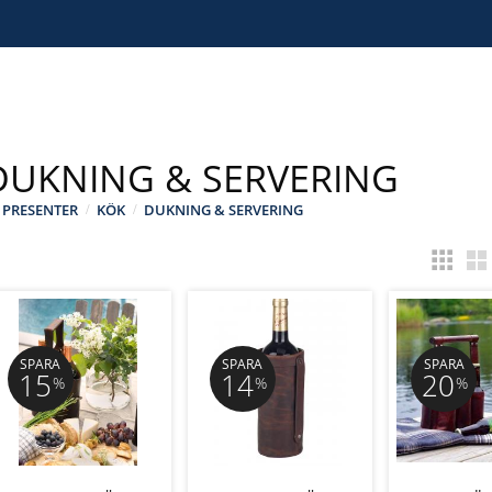
DUKNING & SERVERING
PRESENTER
KÖK
DUKNING & SERVERING
SPARA
SPARA
SPARA
15
14
20
%
%
%