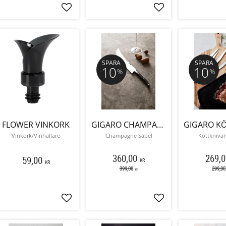
Lägg till i favoriter
Lägg till i favoriter
SPARA
SPARA
10
10
%
%
FLOWER VINKORK
GIGARO CHAMPAGNE SABEL
Vinkork/Vinhällare
Champagne Sabel
Köttknivar
360,00
269,0
59,00
KR
KR
399,00
299,00
KR
Lägg till i favoriter
Lägg till i favoriter