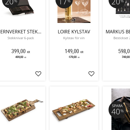
20
17
20
%
%
%
JERNVERKET STEKKNIVAR
LOIRE KYLSTAV
Stekknivar 6-pack
Kylstav för vin
Bestickset 
399,00
149,00
598,0
KR
KR
499,00
179,00
749,00
KR
KR
Lägg till i favoriter
Lägg till i favoriter
SPARA
40
%