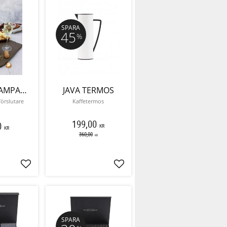
SPARA
45
%
GUSTO CHAMPAGNEFÖRSLUTARE
JAVA TERMOS
rslutare
Kaffetermos
199,00
0
KR
KR
360,00
KR
Lägg till i favoriter
Lägg till i favoriter
SPARA