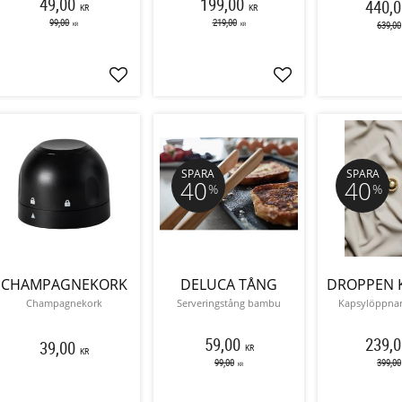
49,00
199,00
440,0
KR
KR
99,00
219,00
639,00
KR
KR
Lägg till i favoriter
Lägg till i favoriter
SPARA
SPARA
40
40
%
%
CHAMPAGNEKORK
DELUCA TÅNG
Champagnekork
Serveringstång bambu
Kapsylöppnar
59,00
239,0
39,00
KR
KR
99,00
399,00
KR