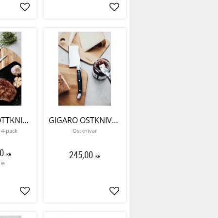
Lägg till i favoriter
Lägg till i favoriter
GIGARO KÖTTKNIVAR
GIGARO OSTKNIVAR
 4-pack
Ostknivar
0
245,00
KR
KR
KR
Lägg till i favoriter
Lägg till i favoriter