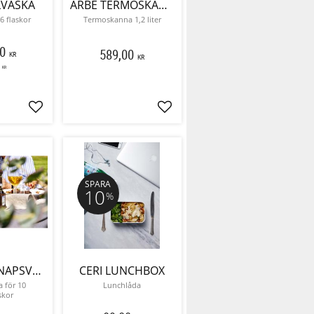
LVÄSKA
ARBE TERMOSKANNA
6 flaskor
Termoskanna 1,2 liter
0
589,00
KR
KR
KR
Lägg till i favoriter
Lägg till i favoriter
SPARA
10
%
BRÄNNÖ SNAPSVÄSKA
CERI LUNCHBOX
 för 10
Lunchlåda
skor