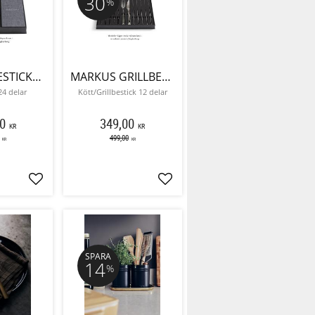
30
%
MARKUS BESTICKSET CLASSIC
MARKUS GRILLBESTICK
24 delar
Kött/Grillbestick 12 delar
0
349,00
KR
KR
499,00
KR
KR
Lägg till i favoriter
Lägg till i favoriter
SPARA
14
%