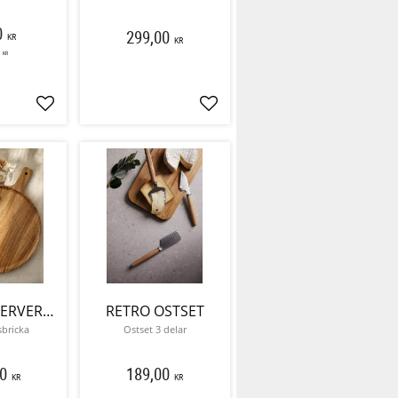
0
299,00
KR
KR
KR
Lägg till i favoriter
Lägg till i favoriter
PLANCHE SERVERINGSBRICKA
RETRO OSTSET
sbricka
Ostset 3 delar
0
189,00
KR
KR