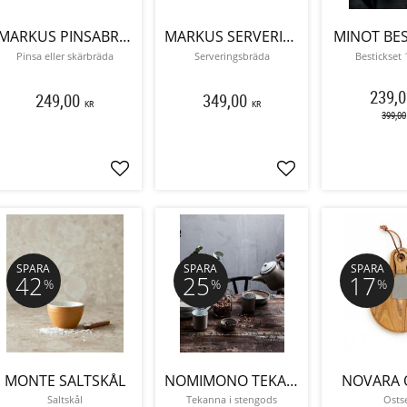
MARKUS PINSABRÄDA
MARKUS SERVERINGSBRÄDA
MINOT BES
Pinsa eller skärbräda
Serveringsbräda
Bestickset 
239,0
249,00
349,00
KR
KR
399,00
Lägg till i favoriter
Lägg till i favoriter
SPARA
SPARA
SPARA
42
25
17
%
%
%
MONTE SALTSKÅL
NOMIMONO TEKANNA
NOVARA 
Saltskål
Tekanna i stengods
Osts