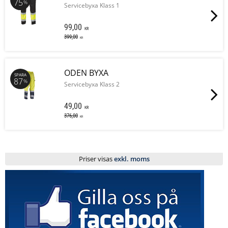
75
%
Servicebyxa Klass 1
99,00
KR
399,00
KR
ODEN BYXA
SPARA
87
%
Servicebyxa Klass 2
49,00
KR
376,00
KR
Priser visas
exkl. moms