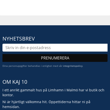
NYHETSBREV
PRENUMERERA
Dina personuppgifter behandlas i enlighet med vår
integritetspolicy
.
OM KAJ 10
I ett anrikt gammalt hus på Limhamn i Malmö har vi butik och
kontor.
Ni är hjärtligt välkomna hit. Öppettiderna hittar ni på
hemsidan.