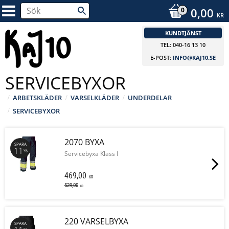
0,00
KR
KUNDTJÄNST
TEL: 040-16 13 10
E-POST:
INFO@KAJ10.SE
SERVICEBYXOR
ARBETSKLÄDER
VARSELKLÄDER
UNDERDELAR
SERVICEBYXOR
2070 BYXA
SPARA
11
%
Servicebyxa Klass I
469,00
KR
529,00
KR
220 VARSELBYXA
SPARA