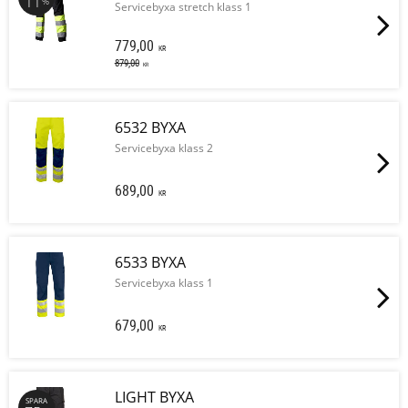
11
%
Servicebyxa stretch klass 1
779,00
KR
879,00
KR
6532 BYXA
Servicebyxa klass 2
689,00
KR
6533 BYXA
Servicebyxa klass 1
679,00
KR
LIGHT BYXA
SPARA